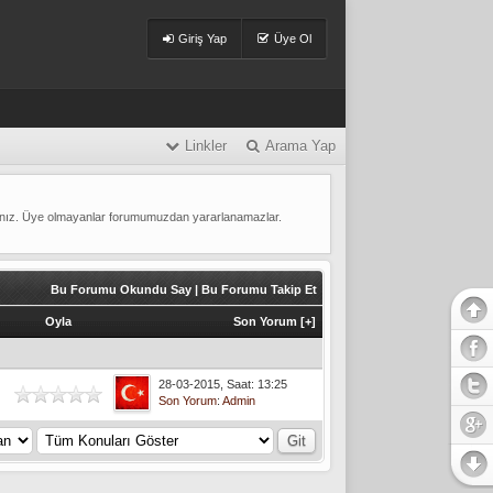
Giriş Yap
Üye Ol
Linkler
Arama Yap
ınız. Üye olmayanlar forumumuzdan yararlanamazlar.
Bu Forumu Okundu Say
|
Bu Forumu Takip Et
Oyla
Son Yorum
[
+
]
28-03-2015, Saat: 13:25
Son Yorum
:
Admin