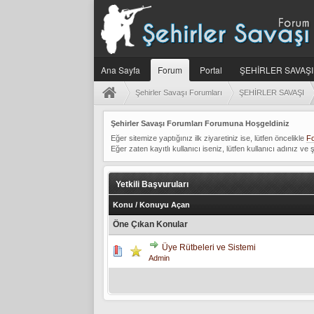
Ana Sayfa
Forum
Portal
ŞEHİRLER SAVAŞI
Şehirler Savaşı Forumları
ŞEHİRLER SAVAŞI
Şehirler Savaşı Forumları Forumuna Hoşgeldiniz
Eğer sitemize yaptığınız ilk ziyaretiniz ise, lütfen öncelikle
Fo
Eğer zaten kayıtlı kullanıcı iseniz, lütfen kullanıcı adınız ve ş
Yetkili Başvuruları
Konu
/
Konuyu Açan
Öne Çıkan Konular
Üye Rütbeleri ve Sistemi
5 üzerinden 0 Oy - Toplam Orta
1
2
3
4
Admin