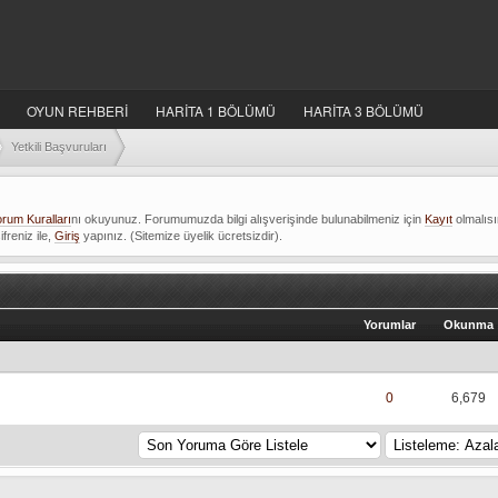
OYUN REHBERİ
HARİTA 1 BÖLÜMÜ
HARİTA 3 BÖLÜMÜ
Yetkili Başvuruları
rum Kuralları
nı okuyunuz. Forumumuzda bilgi alışverişinde bulunabilmeniz için
Kayıt
olmalıs
ifreniz ile,
Giriş
yapınız. (Sitemize üyelik ücretsizdir).
Yorumlar
Okunma
lama 0 Oy Verilmiş
5
0
6,679