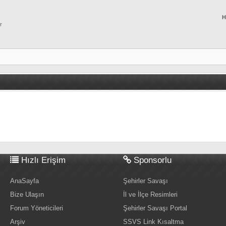
H
r
Hızlı Erişim
Sponsorlu
AnaSayfa
Şehirler Savaşı
Bize Ulaşın
İl ve İlçe Resimleri
Forum Yöneticileri
Şehirler Savaşı Portal
Arşiv
SSVS Link Kısaltma