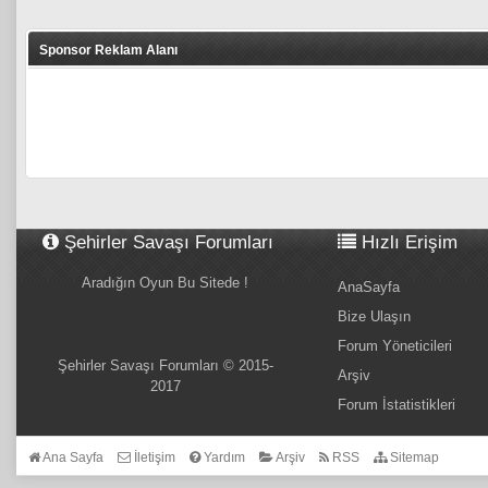
Sponsor Reklam Alanı
Şehirler Savaşı Forumları
Hızlı Erişim
Aradığın Oyun Bu Sitede !
AnaSayfa
Bize Ulaşın
Forum Yöneticileri
Şehirler Savaşı Forumları © 2015-
Arşiv
2017
Forum İstatistikleri
Ana Sayfa
İletişim
Yardım
Arşiv
RSS
Sitemap