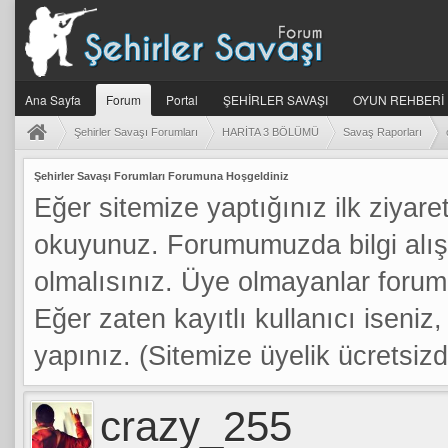
Ana Sayfa
Forum
Portal
ŞEHİRLER SAVAŞI
OYUN REHBERİ
Şehirler Savaşı Forumları
HARİTA 3 BÖLÜMÜ
Savaş Raporları
Şehirler Savaşı Forumları Forumuna Hoşgeldiniz
Eğer sitemize yaptığınız ilk ziyaret
okuyunuz. Forumumuzda bilgi alış
olmalısınız. Üye olmayanlar foru
Eğer zaten kayıtlı kullanıcı iseniz, 
yapınız. (Sitemize üyelik ücretsizdi
crazy_255
a: 0