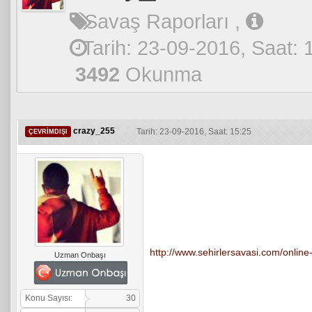
Savaş Raporları
,
Tarih: 23-09-2016, Saat: 
3492
Okunma
crazy_255
Tarih: 23-09-2016, Saat: 15:25
ÇEVRIMDIŞI
http://www.sehirlersavasi.com/onli
Uzman Onbaşı
Konu Sayısı:
30