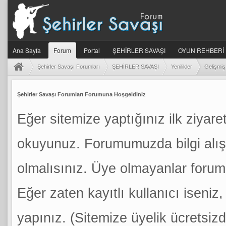
Ana Sayfa
Forum
Portal
ŞEHİRLER SAVAŞI
OYUN REHBERİ
Şehirler Savaşı Forumları
ŞEHİRLER SAVAŞI
Yenilikler
Gelişmiş 
Şehirler Savaşı Forumları Forumuna Hoşgeldiniz
Eğer sitemize yaptığınız ilk ziyaret
okuyunuz. Forumumuzda bilgi alış
olmalısınız. Üye olmayanlar foru
Eğer zaten kayıtlı kullanıcı iseniz, 
yapınız. (Sitemize üyelik ücretsizdi