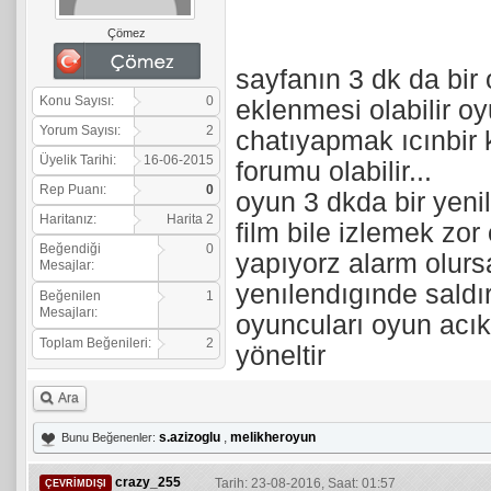
Çömez
sayfanın 3 dk da bir
Konu Sayısı:
0
eklenmesi olabilir oy
Yorum Sayısı:
2
chatıyapmak ıcınbir 
Üyelik Tarihi:
16-06-2015
forumu olabilir...
Rep Puanı:
0
oyun 3 dkda bir yeni
Haritanız:
Harita 2
film bile izlemek zor
Beğendiği
0
yapıyorz alarm olurs
Mesajlar:
yenılendıgınde saldır
Beğenilen
1
Mesajları:
oyuncuları oyun acık
Toplam Beğenileri:
2
yöneltir
Ara
s.azizoglu
,
melikheroyun
Bunu Beğenenler:
crazy_255
Tarih: 23-08-2016, Saat: 01:57
ÇEVRIMDIŞI