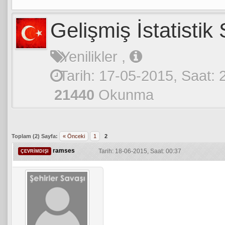
Gelişmiş İstatistik
a: 0
Yenilikler
,
Tarih: 17-05-2015, Saat: 
21440
Okunma
Toplam (2) Sayfa:
« Önceki
1
2
ramses
Tarih: 18-06-2015, Saat: 00:37
ÇEVRIMDIŞI