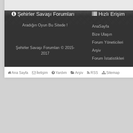
Şehirler Savaşı Forumları
Hızlı Erişim
Aradığın Oyun Bu Sitede !
AnaSayfa
Bize Ulaşın
Forum Yöneticileri
Şehirler Savaşı Forumları © 2015-
Arşiv
2017
Forum İstatistikleri
Ana Sayfa
İletişim
Yardım
Arşiv
RSS
Sitemap