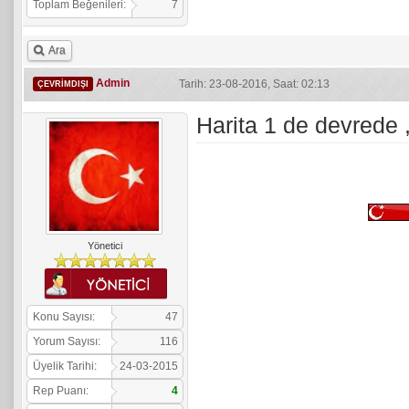
Toplam Beğenileri:
7
Ara
Admin
Tarih: 23-08-2016, Saat: 02:13
ÇEVRIMDIŞI
Harita 1 de devrede 
Yönetici
Konu Sayısı:
47
Yorum Sayısı:
116
Üyelik Tarihi:
24-03-2015
Rep Puanı:
4