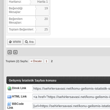
Haritanız:
Harita 1
Beğendiği
19
Mesajlar:
Beğenilen
20
Mesajları:
Toplam Beğenileri:
25
WWW
Ara
Toplam (2) Sayfa:
« Önceki
1
2
Gelişmiş İstatistik Sayfası konusu
Direk Link
HTML Link
BBCode
Link