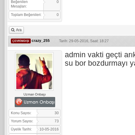
Beğenilen
0
Mesajları:
Toplam Beğenileri:
0
Ara
crazy_255
Tarih: 29-05-2016, Saat: 18:27
ÇEVRIMDIŞI
admin vakti geçti ar
su bor bozdurmayı 
Uzman Onbaşı
Konu Sayısı:
30
Yorum Sayısı:
73
Üyelik Tarihi:
10-05-2016