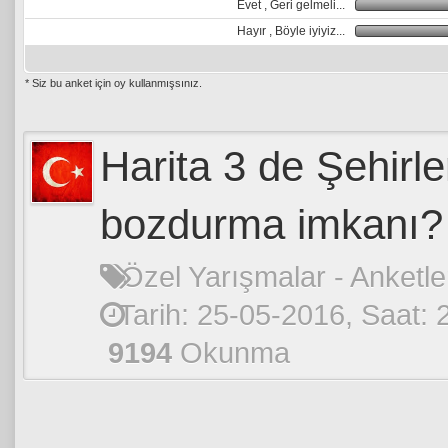
Evet , Geri gelmeli...
Hayır , Böyle iyiyiz...
* Siz bu anket için oy kullanmışsınız.
Harita 3 de Şehirl
a: 0
bozdurma imkanı?
Özel Yarışmalar - Anketle
Tarih: 25-05-2016, Saat: 
9194
Okunma