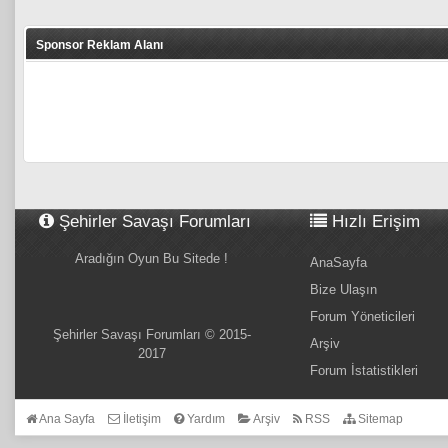
Sponsor Reklam Alanı
Şehirler Savaşı Forumları
Hızlı Erişim
Aradığın Oyun Bu Sitede !
AnaSayfa
Bize Ulaşın
Forum Yöneticileri
Şehirler Savaşı Forumları © 2015-
Arşiv
2017
Forum İstatistikleri
Ana Sayfa
İletişim
Yardım
Arşiv
RSS
Sitemap