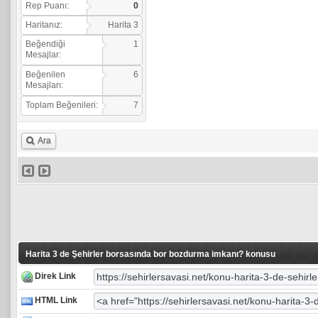
Rep Puanı:
0
Haritanız:
Harita 3
Beğendiği
1
Mesajlar:
Beğenilen
6
Mesajları:
Toplam Beğenileri:
7
Ara
Harita 3 de Şehirler borsasında bor bozdurma imkanı? konusu
Direk Link
HTML Link