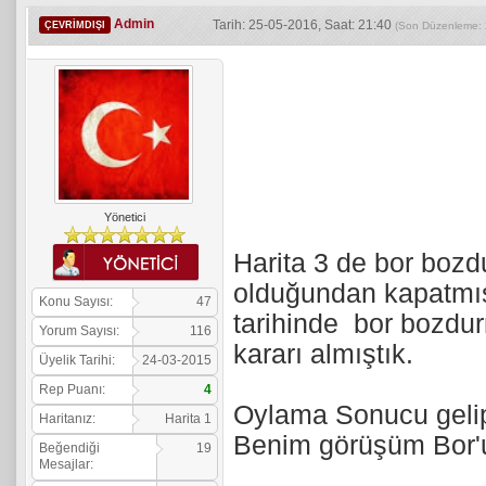
Admin
Tarih: 25-05-2016, Saat: 21:40
ÇEVRIMDIŞI
(Son Düzenleme: 
Yönetici
Harita 3 de bor bozd
olduğundan kapatmış
Konu Sayısı:
47
tarihinde bor bozdu
Yorum Sayısı:
116
kararı almıştık.
Üyelik Tarihi:
24-03-2015
Rep Puanı:
4
Oylama Sonucu gelip
Haritanız:
Harita 1
Benim görüşüm Bor'u
Beğendiği
19
Mesajlar: