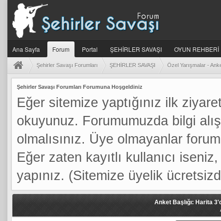
Ana Sayfa
Forum
Portal
ŞEHİRLER SAVAŞI
OYUN REHBERİ
Şehirler Savaşı Forumları
ŞEHİRLER SAVAŞI
Özel Yarışmalar - Anke
Şehirler Savaşı Forumları Forumuna Hoşgeldiniz
Eğer sitemize yaptığınız ilk ziyaret
okuyunuz. Forumumuzda bilgi alış
olmalısınız. Üye olmayanlar foru
Eğer zaten kayıtlı kullanıcı iseniz, 
yapınız. (Sitemize üyelik ücretsizdi
Anket Başlığı: Harita 3