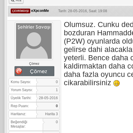
Ara
eXpconMe
Tarih: 28-05-2016, Saat: 19:08
ÇEVRIMDIŞI
Olumsuz. Cunku dedig
bozduran Hammadde 
(P2W) oyunlarda oldug
gelirse dahi alacakla
yeterli. Bence daha 
Çömez
kaldirmaktan daha cok
daha fazla oyuncu ce
cikarabilirsiniz
Konu Sayısı:
0
Yorum Sayısı:
1
Üyelik Tarihi:
28-05-2016
Rep Puanı:
0
Haritanız:
Harita 3
Beğendiği
0
Mesajlar: