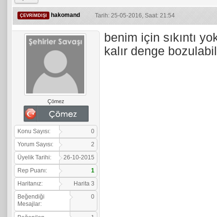
hakomand
Tarih: 25-05-2016, Saat: 21:54
ÇEVRIMDIŞI
benim için sıkıntı y
kalır denge bozulabil
Çömez
Konu Sayısı:
0
Yorum Sayısı:
2
Üyelik Tarihi:
26-10-2015
Rep Puanı:
1
Haritanız:
Harita 3
Beğendiği
0
Mesajlar: