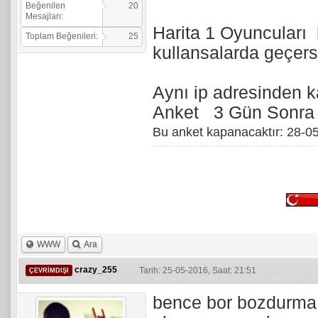
Beğenilen
20
Mesajları:
Harita 1 Oyuncuları 
Toplam Beğenileri:
25
kullansalarda geçersi
Aynı ip adresinden k
Anket 3 Gün Sonra 
Bu anket kapanacaktır: 28-0
WWW
Ara
crazy_255
Tarih: 25-05-2016, Saat: 21:51
ÇEVRIMDIŞI
bence bor bozdurma o