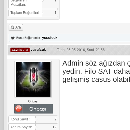
Beğenilen
1
Mesajları:
Toplam Beğenileri:
1
Ara
yusufcuk
Bunu Beğenenler:
yusufcuk
Tarih: 25-05-2016, Saat: 21:56
ÇEVRIMDIŞI
Admin söz ağızdan çı
yedin. Filo SAT daha
gelişmiş casus olabil
Onbaşı
Konu Sayısı:
2
Yorum Sayısı:
12