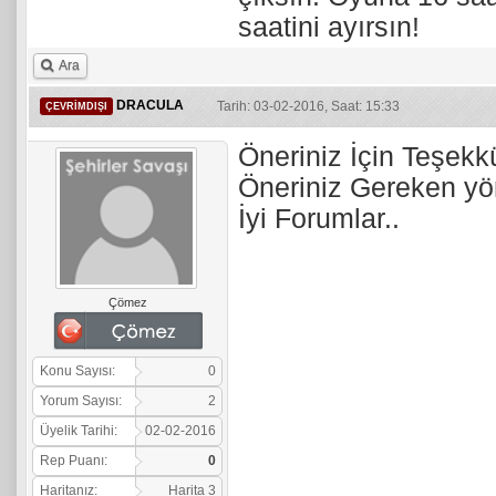
saatini ayırsın!
Ara
DRACULA
Tarih: 03-02-2016, Saat: 15:33
ÇEVRIMDIŞI
Öneriniz İçin Teşekk
Öneriniz Gereken yöne
İyi Forumlar..
Çömez
Konu Sayısı:
0
Yorum Sayısı:
2
Üyelik Tarihi:
02-02-2016
Rep Puanı:
0
Haritanız:
Harita 3