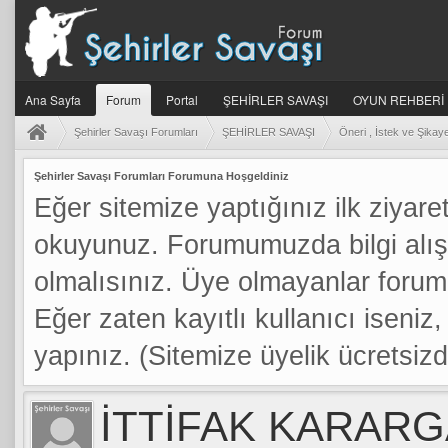
Ana Sayfa
Forum
Portal
ŞEHİRLER SAVAŞI
OYUN REHBERİ
Şehirler Savaşı Forumları
ŞEHİRLER SAVAŞI
Öneri , İstek ve Şikaye
Şehirler Savaşı Forumları Forumuna Hoşgeldiniz
Eğer sitemize yaptığınız ilk ziyaret
okuyunuz. Forumumuzda bilgi alış
olmalısınız. Üye olmayanlar foru
Eğer zaten kayıtlı kullanıcı iseniz, 
yapınız. (Sitemize üyelik ücretsizdi
İTTİFAK KARARG
a: 0