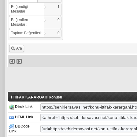
Beğendiği
1
Mesajlar:
Beğenilen
0
Mesajları:
Toplam Beğenileri:
0
Ara
İTTİFAK KARARGAHI konusu
Direk Link
HTML Link
BBCode
Link