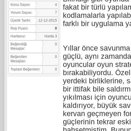
Konu Sayısı:
4
fakat bir türlü yapıl
Yorum Sayısı:
7
kodlamalarla yapıla
Üyelik Tarihi:
12-12-2015
farklı bir uygulama ya
Rep Puanı:
0
Haritanız:
Harita 3
Beğendiği
0
Yıllar önce savunma b
Mesajlar:
güçlü, aynı zamanda 
Beğenilen
0
Mesajları:
oyuncular oyun strate
Toplam Beğenileri:
0
bırakabiliyordu. Özel
yerdeki birliklerine
bir ittifak bile sal
yıkılması için oyuncula
kaldırıyor, büyük sa
kervan geçmeyen fo
güçlerinin tekrar esk
bahsetmiştim. Bunun h