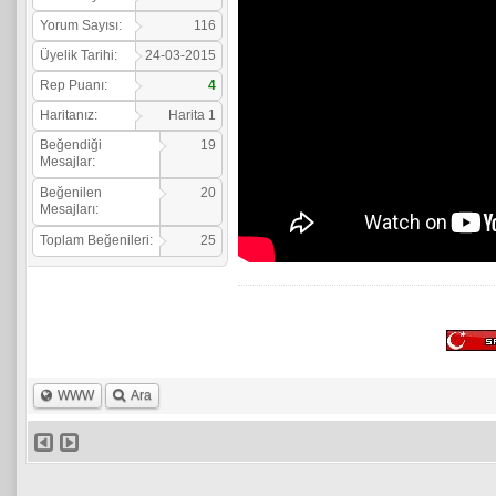
Yorum Sayısı:
116
Üyelik Tarihi:
24-03-2015
Rep Puanı:
4
Haritanız:
Harita 1
Beğendiği
19
Mesajlar:
Beğenilen
20
Mesajları:
Toplam Beğenileri:
25
WWW
Ara