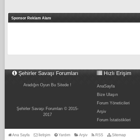
Sponsor Reklam Alanı
Şehirler Savaşı Forumları
Hızlı Erişim
Aradığın Oyun Bu Sitede !
AnaSayfa
Bize Ulaşın
Forum Yöneticileri
Şehirler Savaşı Forumları © 2015-
Arşiv
2017
Forum İstatistikleri
Ana Sayfa
İletişim
Yardım
Arşiv
RSS
Sitemap