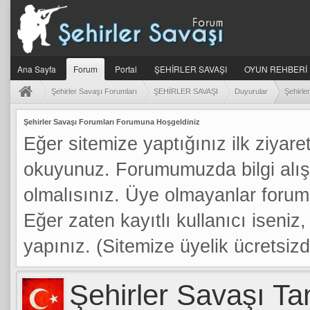
Ana Sayfa
Forum
Portal
ŞEHİRLER SAVAŞI
OYUN REHBERİ
Şehirler Savaşı Forumları
ŞEHİRLER SAVAŞI
Duyurular
Şehirle
Şehirler Savaşı Forumları Forumuna Hoşgeldiniz
Eğer sitemize yaptığınız ilk ziyaret
okuyunuz. Forumumuzda bilgi alış
olmalısınız. Üye olmayanlar foru
Eğer zaten kayıtlı kullanıcı iseniz, 
yapınız. (Sitemize üyelik ücretsizdi
Şehirler Savaşı Ta
a: 0