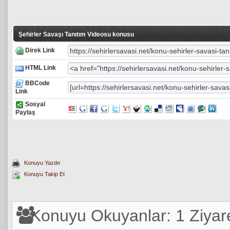
Şehirler Savaşı Tanıtım Videosu konusu
Direk Link
HTML Link
BBCode
Link
Sosyal
Paylaş
Konuyu Yazdır
Konuyu Takip Et
Konuyu Okuyanlar: 1 Ziyare