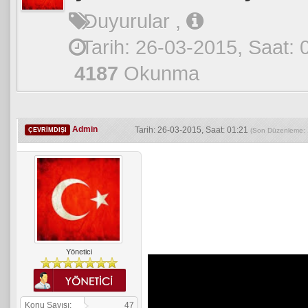
Duyurular
,
Tarih: 26-03-2015, Saat: 
4187
Okunma
Admin
Tarih: 26-03-2015, Saat: 01:21
ÇEVRIMDIŞI
(Son Düzenleme: 
Yönetici
Konu Sayısı:
47