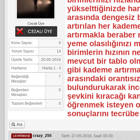
yükselttiğinizde ha
arasında dengesiz b
Cezalı Üye
artırılan her kadem
artırmakla beraber 
yeme olasılığınızı
Konu Sayısı:
0
birimlerin hızının ne
Yorum Sayısı:
14
mevcut bir tablo ol
Üyelik Tarihi:
20-05-2016
gibi kademe artırma
Haritanız:
Harita 1 - 3
arasındaki orantısı
Beğendiği
7
Mesajlar:
bulundurukarak in
Beğenilen
0
şevkini kıracağı ka
Mesajları:
öğrenmek isteyen o
Toplam Beğenileri:
0
sonuçlarını tecrübe 
Ara
crazy_255
Tarih: 27-05-2016, Saat: 00:20
ÇEVRIMDIŞI