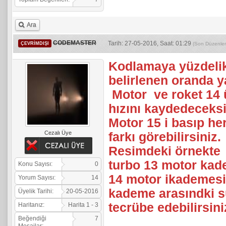
Ara
CODEMASTER
Tarih: 27-05-2016, Saat: 01:29
ÇEVRIMDIŞI
(Son Düzenle
Kodlamaya yüzdelik
belirlenen oranda ya
Motor ve roket 14 
hızını kaydedeceks
Motor 15 i basıp her
Cezalı Üye
farkı görebilirsiniz.
Resimdeki örnekte 
turbo 13 motor kade
Konu Sayısı:
0
14 motor ikademesi
Yorum Sayısı:
14
kademe arasındki s
Üyelik Tarihi:
20-05-2016
tecrübe edebilirsini
Haritanız:
Harita 1 - 3
Beğendiği
7