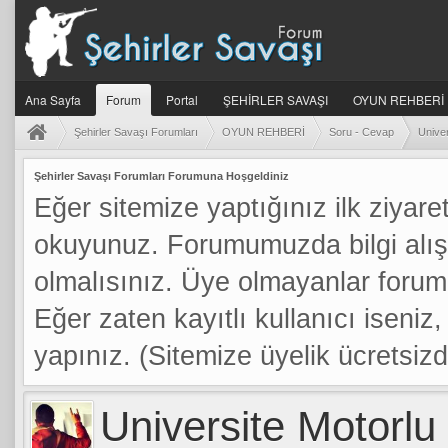
Ana Sayfa
Forum
Portal
ŞEHİRLER SAVAŞI
OYUN REHBERİ
Şehirler Savaşı Forumları
OYUN REHBERİ
Soru - Cevap
Univer
Şehirler Savaşı Forumları Forumuna Hoşgeldiniz
Eğer sitemize yaptığınız ilk ziyaret
okuyunuz. Forumumuzda bilgi alış
olmalısınız. Üye olmayanlar foru
Eğer zaten kayıtlı kullanıcı iseniz, 
yapınız. (Sitemize üyelik ücretsizdi
Universite Motorlu
a: 5