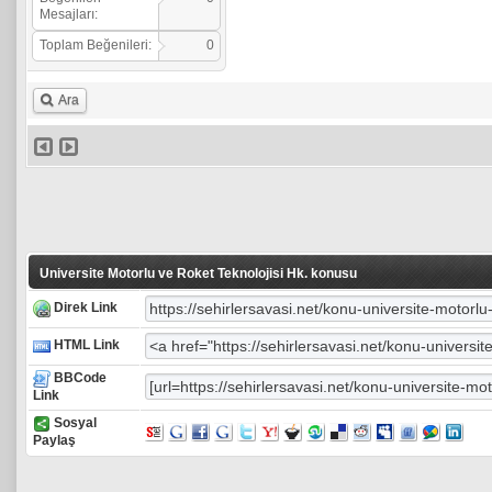
Mesajları:
Toplam Beğenileri:
0
Ara
Universite Motorlu ve Roket Teknolojisi Hk. konusu
Direk Link
HTML Link
BBCode
Link
Sosyal
Paylaş