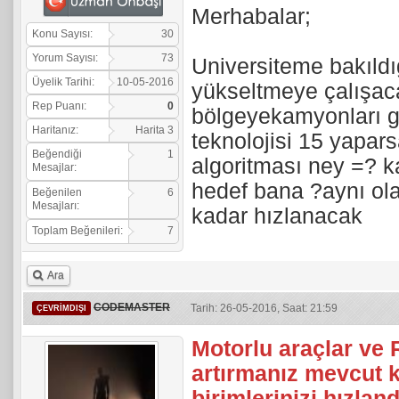
Merhabalar;
Konu Sayısı:
30
Yorum Sayısı:
73
Universiteme bakıldı
Üyelik Tarihi:
10-05-2016
yükseltmeye çalışaca
Rep Puanı:
0
bölgeyekamyonları g
Haritanız:
Harita 3
teknolojisi 15 yapar
Beğendiği
1
algoritması ney =? 
Mesajlar:
hedef bana ?aynı ola
Beğenilen
6
Mesajları:
kadar hızlanacak
Toplam Beğenileri:
7
Ara
CODEMASTER
Tarih: 26-05-2016, Saat: 21:59
ÇEVRIMDIŞI
Motorlu araçlar ve 
artırmanız mevcut
birimlerinizi hızlan