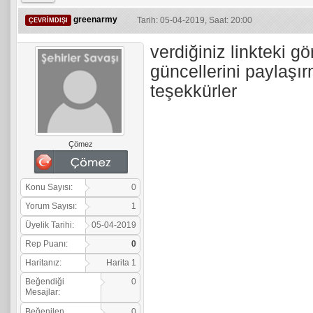
greenarmy
Tarih: 05-04-2019, Saat: 20:00
ÇEVRIMDIŞI
verdiğiniz linkteki g
güncellerini paylaşır
teşekkürler
Çömez
Konu Sayısı:
0
Yorum Sayısı:
1
Üyelik Tarihi:
05-04-2019
Rep Puanı:
0
Haritanız:
Harita 1
Beğendiği
0
Mesajlar:
Beğenilen
0