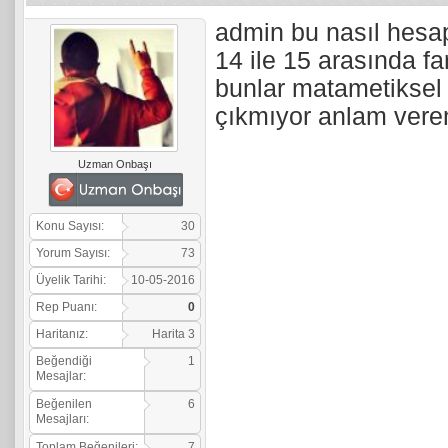
admin bu nasıl hesap
14 ile 15 arasında fa
bunlar matametiksel 
çıkmıyor anlam ver
Uzman Onbaşı
Konu Sayısı:
30
Yorum Sayısı:
73
Üyelik Tarihi:
10-05-2016
Rep Puanı:
0
Haritanız:
Harita 3
Beğendiği
1
Mesajlar:
Beğenilen
6
Mesajları:
Toplam Beğenileri:
7