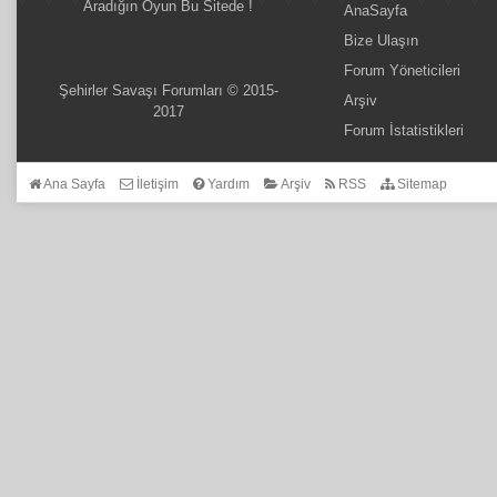
Aradığın Oyun Bu Sitede !
AnaSayfa
Bize Ulaşın
Forum Yöneticileri
Şehirler Savaşı Forumları © 2015-
Arşiv
2017
Forum İstatistikleri
Ana Sayfa
İletişim
Yardım
Arşiv
RSS
Sitemap