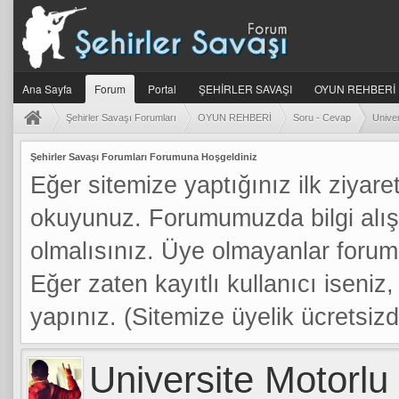
Ana Sayfa
Forum
Portal
ŞEHİRLER SAVAŞI
OYUN REHBERİ
Şehirler Savaşı Forumları
OYUN REHBERİ
Soru - Cevap
Univer
Şehirler Savaşı Forumları Forumuna Hoşgeldiniz
Eğer sitemize yaptığınız ilk ziyaret
okuyunuz. Forumumuzda bilgi alış
olmalısınız. Üye olmayanlar foru
Eğer zaten kayıtlı kullanıcı iseniz, 
yapınız. (Sitemize üyelik ücretsizdi
Universite Motorlu
a: 5