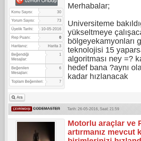
Merhabalar;
Konu Sayısı:
30
Yorum Sayısı:
73
Universiteme bakıldı
Üyelik Tarihi:
10-05-2016
yükseltmeye çalışaca
Rep Puanı:
0
bölgeyekamyonları g
Haritanız:
Harita 3
teknolojisi 15 yapar
Beğendiği
1
algoritması ney =? 
Mesajlar:
hedef bana ?aynı ola
Beğenilen
6
Mesajları:
kadar hızlanacak
Toplam Beğenileri:
7
Ara
CODEMASTER
Tarih: 26-05-2016, Saat: 21:59
ÇEVRIMDIŞI
Motorlu araçlar ve 
artırmanız mevcut
birimlerinizi hızlan