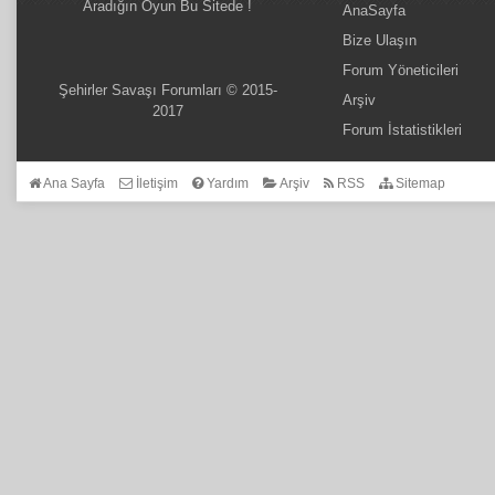
Aradığın Oyun Bu Sitede !
AnaSayfa
Bize Ulaşın
Forum Yöneticileri
Şehirler Savaşı Forumları © 2015-
Arşiv
2017
Forum İstatistikleri
Ana Sayfa
İletişim
Yardım
Arşiv
RSS
Sitemap