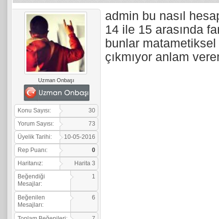
admin bu nasıl hesap
14 ile 15 arasında fa
bunlar matametiksel 
çıkmıyor anlam ver
Uzman Onbaşı
Konu Sayısı:
30
Yorum Sayısı:
73
Üyelik Tarihi:
10-05-2016
Rep Puanı:
0
Haritanız:
Harita 3
Beğendiği
1
Mesajlar:
Beğenilen
6
Mesajları:
Toplam Beğenileri:
7