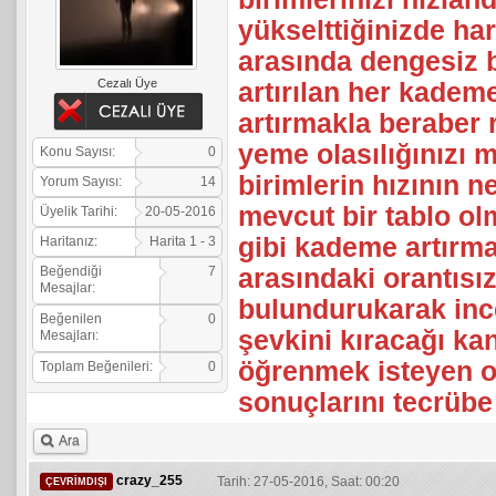
yükselttiğinizde ha
arasında dengesiz b
Cezalı Üye
artırılan her kadem
artırmakla beraber 
yeme olasılığınızı
Konu Sayısı:
0
birimlerin hızının ne
Yorum Sayısı:
14
mevcut bir tablo ol
Üyelik Tarihi:
20-05-2016
gibi kademe artırma
Haritanız:
Harita 1 - 3
arasındaki orantısı
Beğendiği
7
Mesajlar:
bulundurukarak in
Beğenilen
0
şevkini kıracağı ka
Mesajları:
öğrenmek isteyen o
Toplam Beğenileri:
0
sonuçlarını tecrübe 
Ara
crazy_255
Tarih: 27-05-2016, Saat: 00:20
ÇEVRIMDIŞI