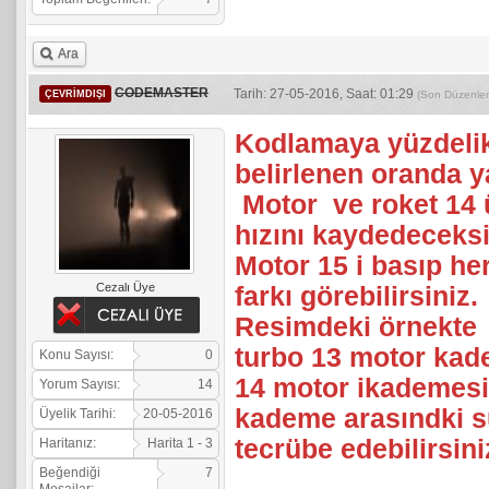
Ara
CODEMASTER
Tarih: 27-05-2016, Saat: 01:29
ÇEVRIMDIŞI
(Son Düzenle
Kodlamaya yüzdelik
belirlenen oranda ya
Motor ve roket 14 
hızını kaydedeceks
Motor 15 i basıp her
Cezalı Üye
farkı görebilirsiniz.
Resimdeki örnekte 
turbo 13 motor kade
Konu Sayısı:
0
14 motor ikademesi
Yorum Sayısı:
14
kademe arasındki s
Üyelik Tarihi:
20-05-2016
tecrübe edebilirsini
Haritanız:
Harita 1 - 3
Beğendiği
7