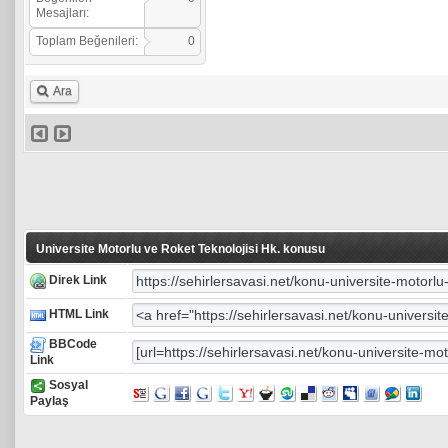
Mesajları:
Toplam Beğenileri:
0
Ara
Universite Motorlu ve Roket Teknolojisi Hk. konusu
Direk Link
HTML Link
BBCode
Link
Sosyal
Paylaş