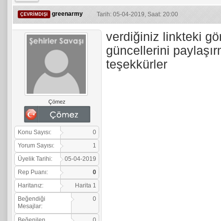
greenarmy
Tarih: 05-04-2019, Saat: 20:00
ÇEVRIMDIŞI
verdiğiniz linkteki g
güncellerini paylaşır
teşekkürler
Çömez
Konu Sayısı:
0
Yorum Sayısı:
1
Üyelik Tarihi:
05-04-2019
Rep Puanı:
0
Haritanız:
Harita 1
Beğendiği
0
Mesajlar:
Beğenilen
0